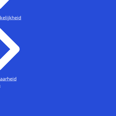
kelijkheid
aarheid
n