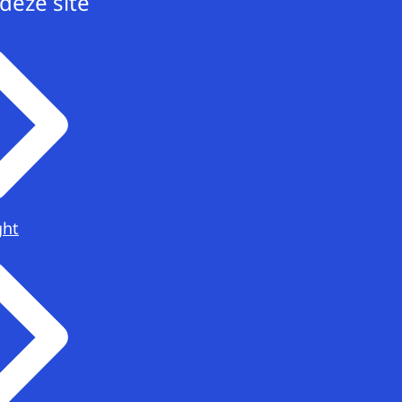
deze site
ght