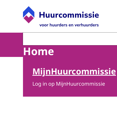
Naar de homepage van Huurcommissie
Home
Beeld: © ANP
MijnHuurcommissie
Log in op MijnHuurcommissie