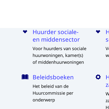
Menu
Huurder sociale-
H
en middensector
s
Voor huurders van sociale
V
huurwoningen, kamer(s)
w
of middenhuurwoningen
Beleidsboeken
H
z
Het beleid van de
Huurcommissie per
W
onderwerp
z
H