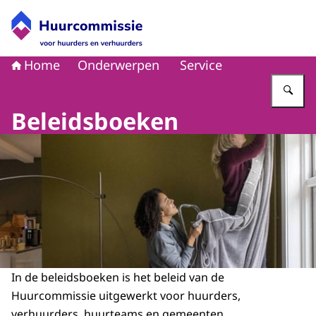
Naar de homepage van Huurcommissie
Home
Onderwerpen
Service
Vu
Beleidsboeken
In de beleidsboeken is het beleid van de
Huurcommissie uitgewerkt voor huurders,
verhuurders, huurteams en gemeenten.