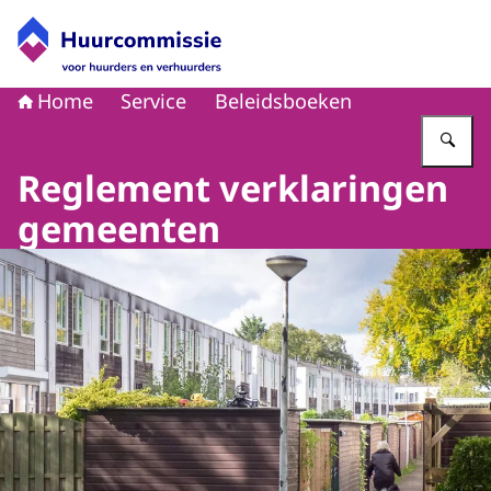
Naar de homepage van Huurcommissie
Home
Service
Beleidsboeken
Vu
Reglement verklaringen
gemeenten