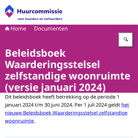
Naar de homepage van Huurcommissie
Home
Documenten
Vu
Beleidsboek
Waarderingsstelsel
zelfstandige woonruimte
(versie januari 2024)
Dit beleidsboek heeft betrekking op de periode 1
januari 2024 t/m 30 juni 2024. Per 1 juli 2024 geldt
het
nieuwe Beleidsboek Waarderingsstelsel zelfstandige
woonruimte
.