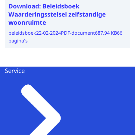
Download:
Beleidsboek
Waarderingsstelsel zelfstandige
woonruimte
beleidsboek
22-02-2024
PDF-document
687.94 KB
66
pagina's
Service