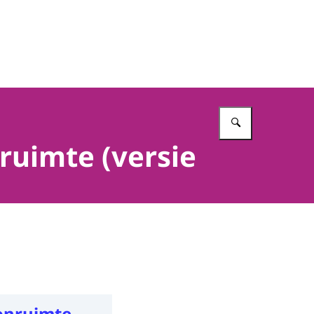
Vul in wat 
ruimte (versie
onruimte