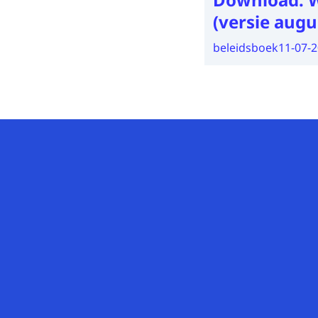
(versie augu
beleidsboek
11-07-