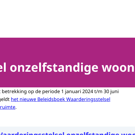
l onzelfstandige woon
 betrekking op de periode 1 januari 2024 t/m 30 juni
geldt
het nieuwe Beleidsboek Waarderingsstelsel
nruimte
.
aarderingsstelsel onzelfstandige wo