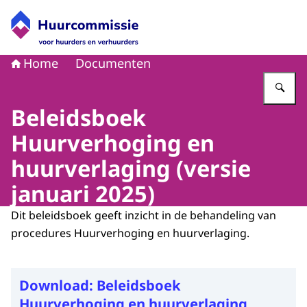
Naar de homepage van Huurcommissie
Home
Documenten
Vu
Beleidsboek
Huurverhoging en
huurverlaging (versie
januari 2025)
Dit beleidsboek geeft inzicht in de behandeling van
procedures Huurverhoging en huurverlaging.
Download:
Beleidsboek
Huurverhoging en huurverlaging