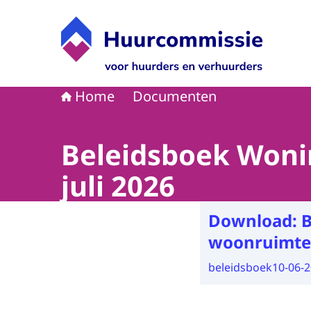
Naar de homepage van Huurcommissie
Home
Documenten
Beleidsboek Woni
juli 2026
Download:
B
woonruimte 
beleidsboek
10-06-