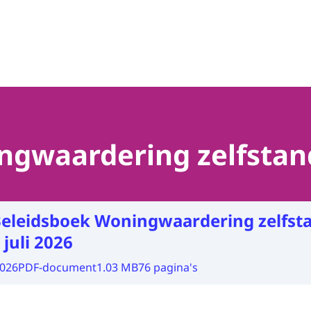
ngwaardering zelfsta
eleidsboek Woningwaardering zelfst
juli 2026
2026
PDF-document
1.03 MB
76 pagina's