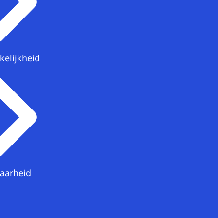
kelijkheid
aarheid
n