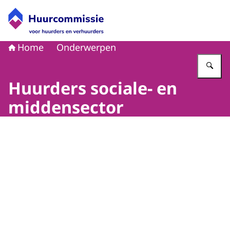
Naar de homepage van Huurcommissie
Home
Onderwerpen
Vu
Huurders sociale- en
middensector