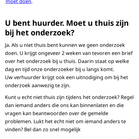
moet doen
.
De afspraak voor het onderzoek wordt
ruim van tevoren gemaakt en duurt
meestal tussen de 15 minuten en anderhalf
U bent huurder. Moet u thuis zijn
uur. De huurder moet daarbij aanwezig
bij het onderzoek?
zijn.
Ja. Als u niet thuis bent kunnen we geen onderzoek
Vivianne de Prouw – Bouwkundige:
doen. U krijgt ongeveer 2 weken van tevoren een brief
Er zijn verschillende redenen om mij op pad
over het onderzoek bij u thuis. Daarin staat op welke
te sturen. Mijn collega's op kantoor
dag en tijd onze onderzoeker bij u langs komt.
beoordelen de zaak, en als ze informatie
Uw verhuurder krijgt ook een uitnodiging om bij het
missen dan sturen ze mij naar de woning
onderzoek aanwezig te zijn.
en ga ik het onderzoeken.
Kunt u echt niet thuis zijn tijdens het onderzoek? Regel
Voiceover:
dan iemand anders die ons kan binnenlaten en die
Als het geschil bijvoorbeeld gaat over de
vragen kan beantwoorden over de gemelde
hoogte van de huur, moet de
problemen. Lukt het echt niet om iemand anders te
Huurcommissie de maximale huurprijs
vinden? Bel dan zo snel mogelijk
vaststellen. Dat gebeurt door middel van