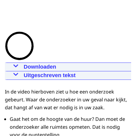
Downloaden
Het bouwkundig onderzoek
Uitgeschreven tekst
15-05-2024
00:01:49
mp4
17,1 MB
*Luchtige muziek begint*
In de video hierboven ziet u hoe een onderzoek
Download
Voiceover:
gebeurt. Waar de onderzoeker in uw geval naar kijkt,
Miljoenen mensen in Nederland wonen in
dat hangt af van wat er nodig is in uw zaak.
Ondertiteling
een huurwoning of huren een kamer. Stel
srt
3,3 KB
nou dat huurder en verhuurder het niet
Gaat het om de hoogte van de huur? Dan moet de
eens zijn over de huurprijs, een
onderzoeker alle ruimtes opmeten. Dat is nodig
Download
huurverhoging, de servicekosten, of de
voor de puntentelling.