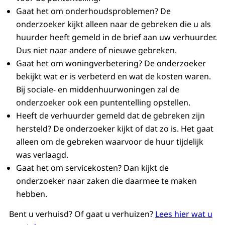
oplossing van een gebrek in de woning.
Gaat het om onderhoudsproblemen? De
Audiobeschrijving
Dan kan je naar de Huurcommissie. De
onderzoeker kijkt alleen naar de gebreken die u als
mp3
4,2 MB
Huurcommissie is onafhankelijk en
huurder heeft gemeld in de brief aan uw verhuurder.
Download
onpartijdig. Als de Huurcommissie de zaak
Dus niet naar andere of nieuwe gebreken.
in behandeling neemt, is een beschrijving
Gaat het om woningverbetering? De onderzoeker
op papier vaak niet genoeg om een goed
bekijkt wat er is verbeterd en wat de kosten waren.
beeld te krijgen van de situatie. Dan doet
Bij sociale- en middenhuurwoningen zal de
een bouwkundige een onderzoek. De
onderzoeker ook een puntentelling opstellen.
bouwkundige is in dienst van de
Heeft de verhuurder gemeld dat de gebreken zijn
Huurcommissie.
hersteld? De onderzoeker kijkt of dat zo is. Het gaat
alleen om de gebreken waarvoor de huur tijdelijk
*Luchtige muziek*
was verlaagd.
Logo Huurcommissie verschijnt in beeld.
Gaat het om servicekosten? Dan kijkt de
Voor huurders en verhuurders.
onderzoeker naar zaken die daarmee te maken
hebben.
Beeldtekst: Het bouwkundig onderzoek.
Bent u verhuisd? Of gaat u verhuizen?
Lees hier wat u
Voiceover: