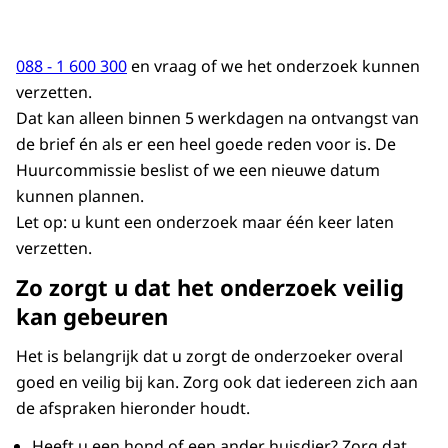
Voiceover:
De onderzoeker maakt een rapport van de
088 - 1 600 300
en vraag of we het onderzoek kunnen
bevindingen. De huurder en de verhuurder
verzetten.
ontvangen het rapport en het wordt
Dat kan alleen binnen 5 werkdagen na ontvangst van
gebruikt door de Huurcommissie bij het
de brief én als er een heel goede reden voor is. De
voorbereiden van de uitspraak.
Huurcommissie beslist of we een nieuwe datum
*Luchtige muziek speelt*
kunnen plannen.
Let op: u kunt een onderzoek maar één keer laten
Logo Huurcommissie verschijnt in beeld.
verzetten.
Voor huurders en verhuurders.
www.huurcommissie.nl.
Zo zorgt u dat het onderzoek veilig
kan gebeuren
Beeldtekst: Huurcommissie. Voor huurders
en verhuurders.
Het is belangrijk dat u zorgt de onderzoeker overal
www.huurcommissie.nl.
goed en veilig bij kan. Zorg ook dat iedereen zich aan
*Luchtige muziek eindigt*
de afspraken hieronder houdt.
Heeft u een hond of een ander huisdier? Zorg dat