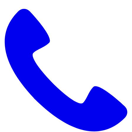
het wettelijke puntensysteem. De
onderzoeker zal het hele huis meten.
Vivianne de Prouw – Bouwkundige:
Ik meet de ruimtes in, zoals de woonkamer,
slaapkamer, badkamer en keuken. En ik kijk
ook naar de apparatuur die in een woning
is, het sanitair, maar ook het tegelwerk.
Voiceover:
Vaak wordt onderzoek gedaan naar een
gebrek in de woning. Denk bijvoorbeeld
aan vocht, schimmel of tocht.
Vivianne de Prouw – Bouwkundige:
Ik kijk of het gebrek nog aanwezig is en hoe
vochtig het bijvoorbeeld nog is. Als het al is
hersteld, dan kijk ik of het wel goed is
hersteld.