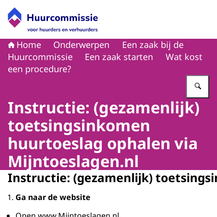
Naar de homepage van Huurcommissie
Home
Onderwerpen
Een zaak bij de
Huurcommissie
Een zaak starten
Wat kost
een procedure?
Vu
Instructie: (gezamenlijk)
toetsingsinkomen
huurtoeslag ophalen via
Mijntoeslagen.nl
Instructie: (gezamenlijk) toetsing
Ga naar de website
Open www.Mijntoeslagen.nl.