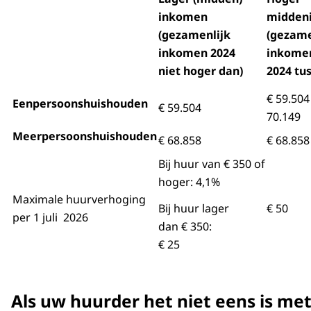
inkomen
midden
(gezamenlijk
(gezame
inkomen 2024
inkom
niet hoger dan)
2024 tu
€ 59.504 
Eenpersoonshuishouden
€ 59.504
70.149
Meerpersoonshuishouden
€ 68.858
€ 68.858
Bij huur van € 350 of
hoger: 4,1%
Maximale huurverhoging
Bij huur lager
€ 50
per 1 juli 2026
dan € 350:
€ 25
Als uw huurder het niet eens is me