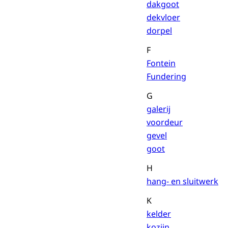
dakgoot
dekvloer
dorpel
F
Fontein
Fundering
G
galerij
voordeur
gevel
goot
H
hang- en sluitwerk
K
kelder
kozijn