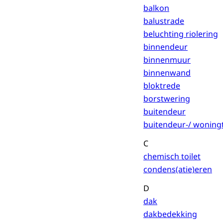
balkon
balustrade
beluchting riolering
binnendeur
binnenmuur
binnenwand
bloktrede
borstwering
buitendeur
buitendeur-/ woning
C
chemisch toilet
condens(atie)eren
D
dak
dakbedekking