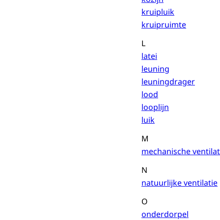
kruipluik
kruipruimte
L
latei
leuning
leuningdrager
lood
looplijn
luik
M
mechanische ventilat
N
natuurlijke ventilatie
O
onderdorpel