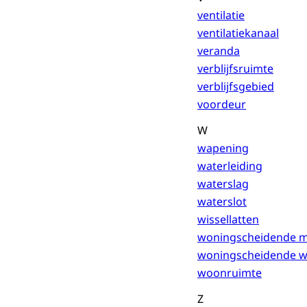
ventilatie
ventilatiekanaal
veranda
verblijfsruimte
verblijfsgebied
voordeur
W
wapening
waterleiding
waterslag
waterslot
wissellatten
woningscheidende 
woningscheidende 
woonruimte
Z