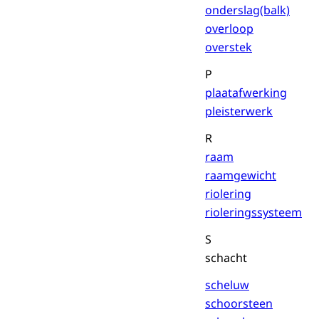
onderslag(balk)
overloop
overstek
P
plaatafwerking
pleisterwerk
R
raam
raamgewicht
riolering
rioleringssysteem
S
schacht
scheluw
schoorsteen