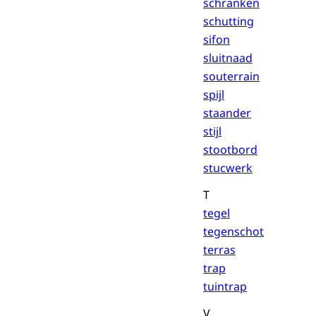
schranken
schutting
sifon
sluitnaad
souterrain
spijl
staander
stijl
stootbord
stucwerk
T
tegel
tegenschot
terras
trap
tuintrap
V