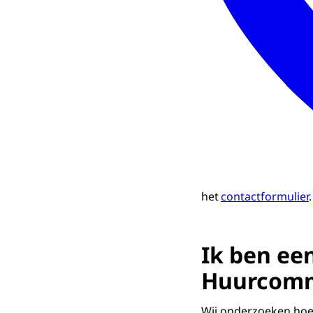
het
contactformulier
Ik ben een
Huurcomm
Wij onderzoeken hoe 