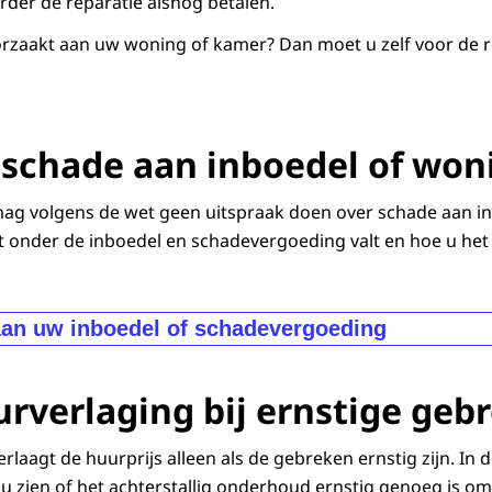
der de reparatie alsnog betalen.
rzaakt aan uw woning of kamer? Dan moet u zelf voor de r
j schade aan inboedel of won
g volgens de wet geen uitspraak doen over schade aan in
t onder de inboedel en schadevergoeding valt en hoe u het 
an uw inboedel of schadevergoeding
n inboedel of woning
urverlaging bij ernstige geb
ssie doet geen uitspraak over schade aan uw persoonlijke
ubels of andere roerende zaken. Persoonlijke bezittingen
aagt de huurprijs alleen als de gebreken ernstig zijn. In 
heid
of
verzekering
.
u zien of het achterstallig onderhoud ernstig genoeg is 