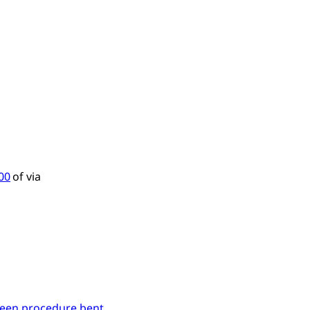
300
of via
u een procedure bent