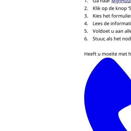
1. Ga naar
MijnHuu
2. Klik op de knop ‘
3. Kies het formuli
4. Lees de informati
5. Voldoet u aan all
6. Stuur, als het no
Heeft u moeite met h