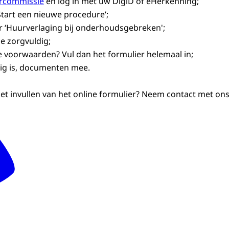
rcommissie
en log in met uw DigiD of eHerkenning;
Start een nieuwe procedure’;
er ‘Huurverlaging bij onderhoudsgebreken';
e zorgvuldig;
e voorwaarden? Vul dan het formulier helemaal in;
dig is, documenten mee.
et invullen van het online formulier? Neem contact met ons