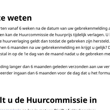
C
: overige ernstige gebreken.
Bijvoorbeeld:
stank- en vochtoverlast door slechte ventilatie
te weten
 lekkage van leidingen
 vocht- of schimmelplekken als gevolg van optrekkend of d
arten vanaf 6 weken na de datum van uw gebrekenmelding 
ken kan de Huurcommissie de huurprijs tijdelijk verlagen. U
e huurverlaging geldt dan totdat de gebreken zijn hersteld.
nnen 6 maanden na uw gebrekenmelding en krijgt u gelijk? 
stal in op de 1e dag van de maand nadat u de gebreken me
ding langer dan 6 maanden geleden verzonden aan uw ve
 eerder ingaan dan 6 maanden voor de dag dat u het formu
lt u de Huurcommissie in