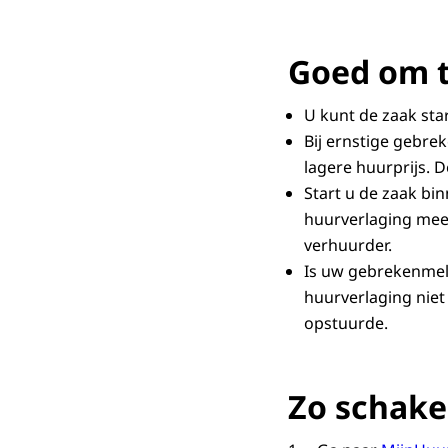
Categorie 
ernstige 
Goed om 
ernstige
ernstige
U kunt de zaak st
Bij ernstige gebre
lagere huurprijs. D
Start u de zaak bi
huurverlaging mee
verhuurder.
Is uw gebrekenmel
huurverlaging niet
opstuurde.
Zo schake