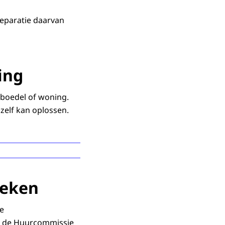
eparatie daarvan
ing
boedel of woning.
zelf kan oplossen.
reken
 bezittingen, zoals
 hebben te maken met
de
om de Huurcommissie