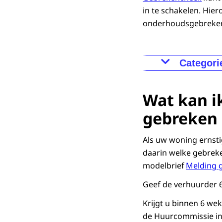
Heeft u scha
in te schakelen. Hie
het volgende
onderhoudsgebreke
Controleer
Neem conta
Categori
Komt u er nie
Categorie 
de
kantonrech
geen dag
Wat kan i
Schadever
geen wc,
gebreken 
geen afs
Alleen de rec
bijvoorbeeld
Als uw woning ernsti
dus geen uit
Categorie 
daarin welke gebreke
ernstige
modelbrief
Melding 
ernstige
Geef de verhuurder 
geen goe
verzakte
Krijgt u binnen 6 we
de Huurcommissie in