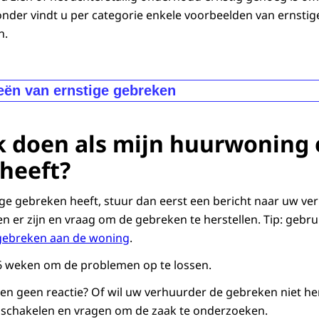
de door bijvoorbeeld een lekkage, brand of bouwkundig p
ronder vindt u per categorie enkele voorbeelden van ernstig
 doen:
n.
 of u of uw verhuurder verzekerd is voor de schade;
ct op met uw verzekeraar om te vragen of de schade word
eën van ernstige gebreken
t uit met uw verhuurder over wie aansprakelijk is? Dan kun
A
: zeer ernstige gebreken.
Bijvoorbeeld:
ter
.
licht in de woning
k doen als mijn huurwoning 
goeding
 bad, douche, wastafel of keuken met stromend water en 
heeft?
luitbare deuren of ramen, waardoor anderen de woning i
hter kan beslissen of u geld krijgt voor schade. Dit geldt oo
 slecht onderhoud, of als u te veel huur heeft betaald. De
ge gebreken heeft, stuur dan eerst een bericht naar uw ve
spraak doen over schadevergoeding.
B
: ernstige gebreken.
Bijvoorbeeld:
n er zijn en vraag om de gebreken te herstellen. Tip: gebru
 schimmel en houtrot
gebreken aan de woning
.
 lekkage door regen
6 weken om de problemen op te lossen.
de afvoer van rook en verbrandingsgassen
 of scheefstaande buitenmuren.
ken geen reactie? Of wil uw verhuurder de gebreken niet he
schakelen en vragen om de zaak te onderzoeken.