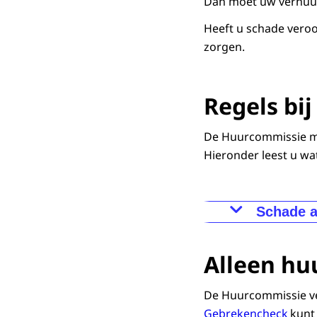
Dan moet uw verhuur
Heeft u schade veroo
zorgen.
Regels bi
De Huurcommissie ma
Hieronder leest u wa
Schade a
Schade aa
Alleen hu
De Huurcommi
laminaat, me
De Huurcommissie verl
aansprakelijk
Gebrekencheck
kunt 