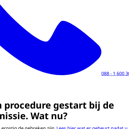
088 - 1 600 
.
 procedure gestart bij de
issie. Wat nu?
ernstig de gebreken zijn.
Lees hier wat er gebeurt nadat 