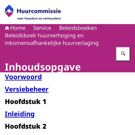
Naar de homepage van Huurcommissie
Home
Service
Beleidsboeken
Beleidsboek huurverhoging en
inkomensafhankelijke huurverlaging
Vu
Inhoudsopgave
Voorwoord
Versiebeheer
Hoofdstuk 1
Inleiding
Hoofdstuk 2