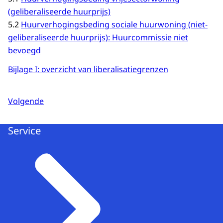
(geliberaliseerde huurprijs)
5.2
Huurverhogingsbeding sociale huurwoning (niet-
geliberaliseerde huurprijs): Huurcommissie niet
bevoegd
Bijlage I: overzicht van liberalisatiegrenzen
Volgende
Service