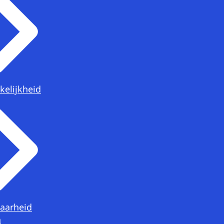
kelijkheid
aarheid
n