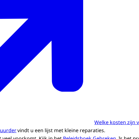
Welke kosten zijn 
huurder
vindt u een lijst met kleine reparaties.
 veel voorkomt. Kijk in het
Beleidsboek Gebreken
. Is het 