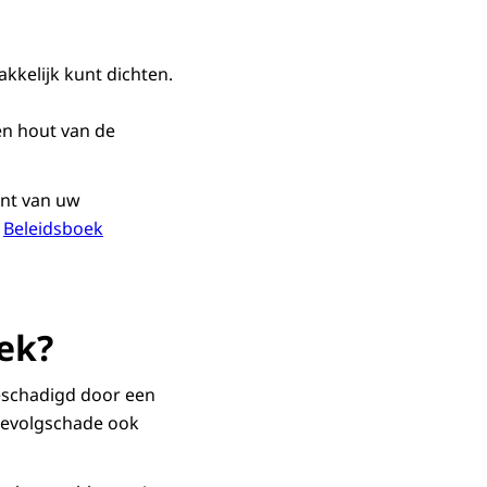
akkelijk kunt dichten.
en hout van de
ant van uw
t
Beleidsboek
rek?
beschadigd door een
gevolgschade ook