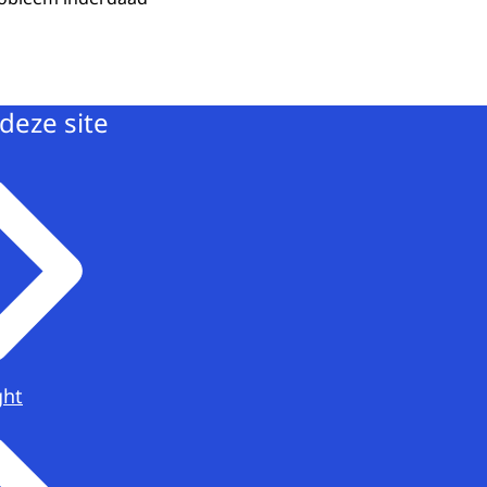
deze site
ght