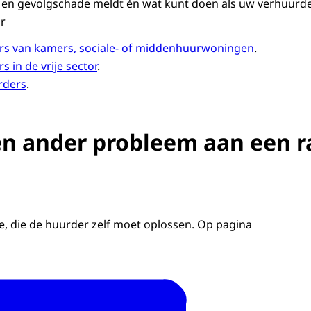
 en gevolgschade meldt én wat kunt doen als uw verhuurde
aar
rs van kamers, sociale- of middenhuurwoningen
.
s in de vrije sector
.
rders
.
en ander probleem aan een r
n
ie, die de huurder zelf moet oplossen. Op pagina