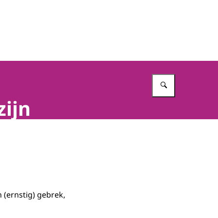
Vul in wat 
zijn
 (ernstig) gebrek,