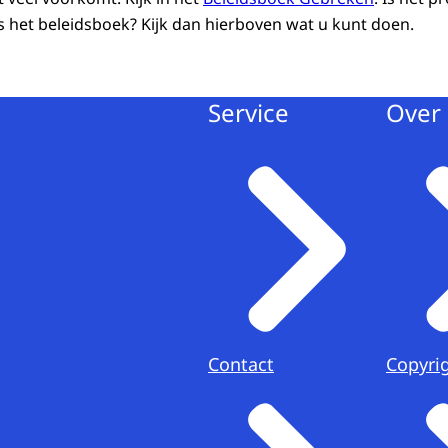
 het beleidsboek? Kijk dan hierboven wat u kunt doen.
Service
Over 
Contact
Copyri